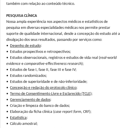
também com relação ao conteúdo técnico.
PESQUISA CLÍNICA
Nossa ampla experiência nos aspectos médicos e estatísticos de
pesquisa em diversas especialidades médicas nos permite prestar
suporte de qualidade internacional, desde a concepção do estudo até a
divulgação dos seus resultados, passando por serviços como:
•
Desenho de estudo
:
• Estudos prospectivos e retrospectivos;
• Estudos observacionais, registros e estudos de vida real (
real-world
evidence
e
comparative-effectiveness research
);
• Estudos de fase I, fase II, fase III e fase IV;
• Estudos randomizados;
• Estudos de superioridade e de não-inferioridade;
•
Concepção e redação do protocolo clínico
;
•
Termo de Consentimento Livre e Esclarecido (TCLE)
;
•
Gerenciamento de dados
:
• Criação e limpeza do banco de dados;
• Elaboração da ficha clínica (
case report form
, CRF);
•
Estatística
:
• Cálculo amostral;