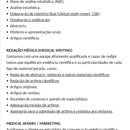
• Plano de análise estatística (PAE);
• Análise estatística;
•
Elaboração de relatório final (
clinical study report
, CSR)
;
•
Divulgação e publicação
:
•
Abstracts
;
• Pôsteres e apresentações orais;
• Artigos científicos.
REDAÇÃO MÉDICA (
MEDICAL WRITING
)
Contamos com uma equipe altamente qualificada e capaz de redigir
textos que equilibram evidência científica e as particularidades de cada
tipo de material gerado, como:
•
Redação de
abstracts
, pôsteres e outros materiais científicos
;
•
Redação de artigos científicos
:
• Artigos originais;
• Artigos de revisão;
• Reuniões de consenso e painéis de especialistas;
•
Adequação/revisão de artigos
;
•
Assessoria para a submissão de artigos e resposta aos revisores
.
MEDICAL AFFAIRS / MARKETING
Auxiliamos o cliente na estratégia de comunicação médico-científica: