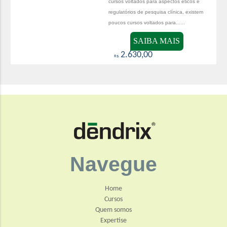
cursos voltados para aspectos éticos e
regulatórios de pesquisa clínica, existem
poucos cursos voltados para......
SAIBA MAIS
2.630,00
R$
Navegue
Home
Cursos
Quem somos
Expertise