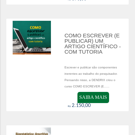
COMO ESCREVER (E
PUBLICAR) UM
ARTIGO CIENTÍFICO -
COM TUTORIA
Escrever e publicar são componentes
inerentes ao trabalho do pesquisador.
Pensando nisso, a DENDRIX criou o
curso COMO ESCREVER (E......
SAIBA MAIS
2.150,00
R$